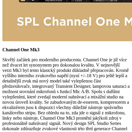
Channel One Mk3
Skvělý začátek pro moderního producenta. Channel One je již více
než dvacet let synonymem pro dokonalou kvalitu. V nejnovější
verzi Mk3 byl tento klasický produkt důkladně přepracován. Kromě
vyššího interního zvukového napětí (nyní +/–18 V) pro ještě lepší a
detailnější zvuk má nový model také vylepšenou část
předzesilovače, integrovaný Transient Designer, lampovou saturaci a
možnost srovnání mikrofonů s funkcí Mic A/B. Spolu s dalšími
vylepšeními, které zvedají moderní nahrávací a mixážní studio na
novou úroveň kvality. Se zabudovaným de-esserem, kompresorem a
ekvalizérem jsou k dispozici všechny důležité nástroje správného
kanálového stripu. Bez ohledu na to, zda jde o signál z mikrofonu,
linky nebo nástroje, Channel One Mk3 promění jakýkoli zdroj v
profesionálně nahrávaný signál. Nový design SPL Studio Series
dokonale zdůrazňuje zvukové vlastnosti této třetí generace Channel